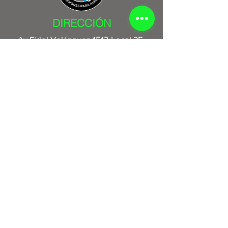
DIRECCIÓN
Av Fidel Velázquez 1513-Local 3E,
Central, 64190 Monterrey, N.L.
HORARIOS
Lunes a Viernes 9:00 am a 6:00
pm
Sabados de 9:00 am a 1:00 pm
Tel oficina.
8183118824
WHATSAPP
8129082963
8181612353
8116046532