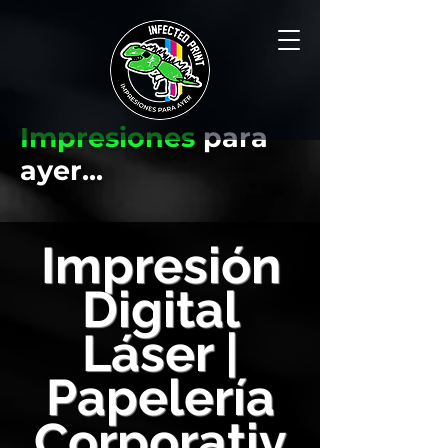
Impresiones
para
ayer...
Impresión
Digital
Láser |
Papelería
Corporativ